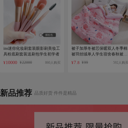
ins迷你化妆刷套装眼影刷美妆工
被子加厚冬被芯保暖双人冬季棉
具粉底刷套装送刷包学生初学者
被羽丝绒单人学生宿舍春秋被芯
冬天
10000
7
¥
22000
¥
99
860人购买
592人购
¥
¥
.8
新品推荐
品质好货 件件是精品