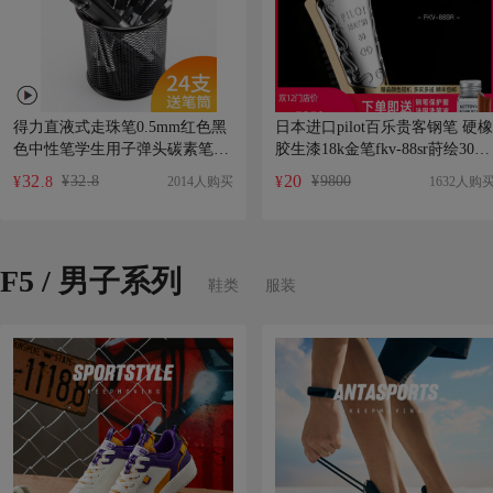
得力直液式走珠笔0.5mm红色黑
日本进口pilot百乐贵客钢笔 硬橡
色中性笔学生用子弹头碳素笔全
胶生漆18k金笔fkv-88sr莳绘30号
针管签字笔黑红笔水笔考试专用
金尖限定万年笔商务礼品套装
32
20
¥
32
.8
¥
9800
2014人购买
1632人购
¥
.8
¥
笔批发直液水性笔
F5 / 男子系列
鞋类
服装