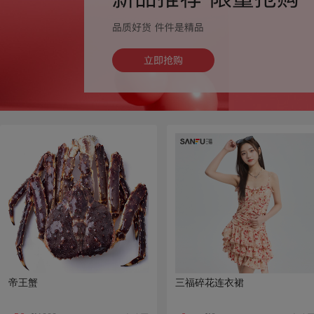
帝王蟹
三福碎花连衣裙