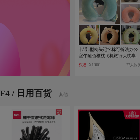
卡通u型枕头记忆棉可拆洗办公
室午睡颈椎枕飞机旅行头枕毕业
礼物
88
¥
1000
77人购
¥
F4 / 日用百货
其他