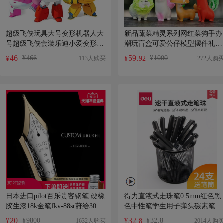
超级飞侠玩具大号变形机器人大
新品蔬菜精灵系列网红菜狗手办
号超级飞侠套装乐迪小爱变形玩
潮玩盲盒可爱公仔模型摆件礼物
具
装饰
46
59
¥
466
¥
1000
113人购买
272人购
¥
¥
.92
日本进口pilot百乐贵客钢笔 硬橡
得力直液式走珠笔0.5mm红色黑
胶生漆18k金笔fkv-88sr莳绘30号
色中性笔学生用子弹头碳素笔全
金尖限定万年笔商务礼品套装
针管签字笔黑红笔水笔考试专用
20
32
¥
9800
¥
32
.8
1632人购买
2014人购
¥
¥
.8