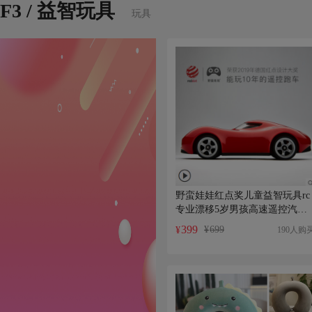
F3 / 益智玩具
玩具
野蛮娃娃红点奖儿童益智玩具rc
专业漂移5岁男孩高速遥控汽车
模型
399
¥
699
190人购
¥