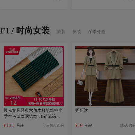
笔批发直液水性笔
F1 / 时尚女装
套装
裙装
冬季外套
晨光文具经典六角木杆铅笔中小
阿斯达
学生考试绘图铅笔 2B铅笔练字
笔20支 AWP35715
13
10
¥
21
¥
20
76940人购买
135人购
¥
.5
¥