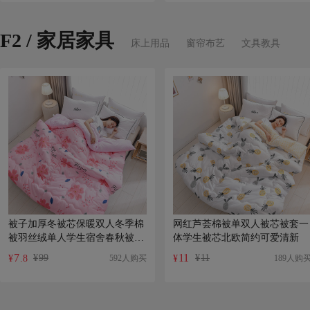
F2 / 家居家具
床上用品
窗帘布艺
文具教具
被子加厚冬被芯保暖双人冬季棉
网红芦荟棉被单双人被芯被套一
被羽丝绒单人学生宿舍春秋被芯
体学生被芯北欧简约可爱清新
冬天
7
11
¥
99
¥
11
592人购买
189人购
¥
.8
¥