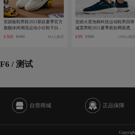
安踏板鞋男鞋2021新款夏季官方
安踏火星泡棉科技运动鞋男回弹
旗舰休闲潮流运动小白鞋子白板
减震男鞋2021夏季新款网面透气
鞋
跑鞋
369
99
¥
999
¥
999
441人购买
1268人购
¥
¥
F6 / 测试
自营商城
正品保障
Copyri