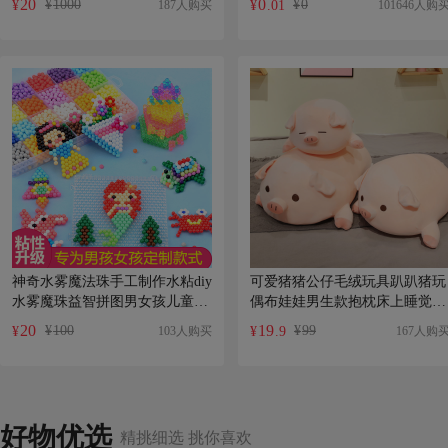
20
0
¥
1000
¥
0
187人购买
101646人购
¥
¥
.01
神奇水雾魔法珠手工制作水粘diy
可爱猪猪公仔毛绒玩具趴趴猪玩
水雾魔珠益智拼图男女孩儿童玩
偶布娃娃男生款抱枕床上睡觉超
具
软女
20
19
¥
100
¥
99
103人购买
167人购
¥
¥
.9
好物优选
精挑细选 挑你喜欢