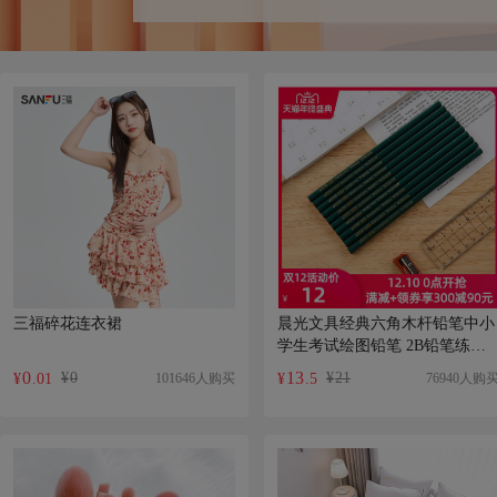
三福碎花连衣裙
晨光文具经典六角木杆铅笔中小
学生考试绘图铅笔 2B铅笔练字
笔20支 AWP35715
0
13
¥
0
¥
21
101646人购买
76940人购
¥
.01
¥
.5